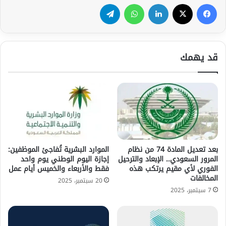
فيسبوك
‫X
لينكدإن
واتساب
تيلقرام
قد يهمك
بعد تعديل المادة 74 من نظام
الموارد البشرية تُفاجئ الموظفين:
المرور السعودي.. الإبعاد والترحيل
إجازة اليوم الوطني يوم واحد
الفوري لأي مقيم يرتكب هذه
فقط والأربعاء والخميس أيام عمل
المخالفات
20 سبتمبر، 2025
7 سبتمبر، 2025