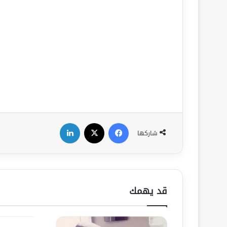
فيسبوك
‫X
لينكدإن
شاركها
قد يهمك