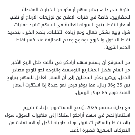
علاوة على ذلك، يعتبر سهم أرامكو من الخيارات المفضلة
للمضاربين، خاصة في فترات الإعلان عن توزيعات الأرباح أو تقلب
أسعار النفط. يتيح السيولة العالية في السهم تنفيذ عمليات
شراء وبيع بشكل فعال. ومع زيادة التقلبات، ينصح الخبراء بتحديد
نقاط الدخول والخروج بوضوح وعدم المجازفة عند كسر نقاط
الدعم القوية.
من المتوقع أن يستمر سهم أرامكو في تألقه خلال الربع الأخير
من العام بفضل المشاريع التوسعية والتوجه نحو تنويع مصادر
الدخل. ويشير بعض المحللين إلى أن السعر العادل للسهم يتراوح
بين 35 و36 ريال، مما يوفر فرص نمو جيدة إذا استقرت أسعار
النفط فوق 85 دولار للبرميل.
مع بداية سبتمبر 2025، يُنصح المستثمرون بإعادة تقييم
استثماراتهم في سهم أرامكو استنادًا إلى متغيرات السوق، سواء
بالاحتفاظ بالسهم لتحقيق عوائد طويلة الأجل أو الاستفادة من
التحركات السعرية قصيرة الأمد.