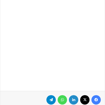
فيسبوك
‫X
لينكدإن
واتساب
تيلقرام