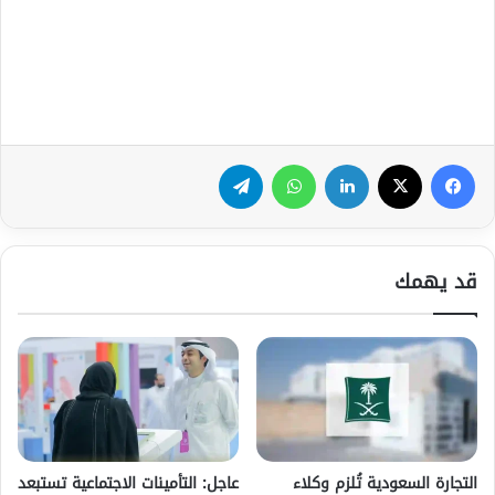
فيسبوك
‫X
لينكدإن
واتساب
تيلقرام
قد يهمك
التجارة السعودية تُلزم وكلاء
عاجل: التأمينات الاجتماعية تستبعد