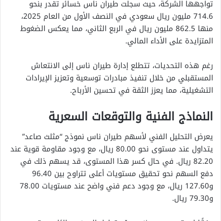
تواجهها الشركة، حيث سجلت طيران ناس خسائر تقدر بنحو
714.6 مليون ريال سعودي في النصف الأول من العام 2025،
منها 862.5 مليون ريال في الربع الثاني، مما يعكس الضغوط
المتزايدة على الأداء المالي.
رغم هذه التحديات، تتطلع إدارة طيران ناس إلى الانتعاش
المستقبلي من خلال تنفيذ مبادرات توسعية وتعزيز الإيرادات
التشغيلية، مما يعزز الثقة في تحسين الأرباح.
النماذج الفنية والتوقعات السعرية
يعرض التحليل الفني لأسهم طيران ناس نموذج “مثلث صاعد”
يتداول عند مستوى نحو 80.00 ريال، مع وجود مقاومة قوية عند
82.20 ريال. في حال كسر هذا المستوى، قد يسهم ذلك في
دفع السهم نحو تحقيق مستويات أعلى تتراوح بين 96.40
و127.60 ريال، مع وجود دعم فني واضح عند مستويات 78.00
و79.30 ريال.