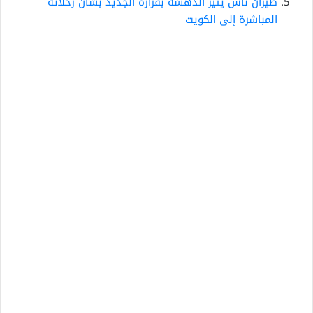
طيران ناس يثير الدهشة بقراره الجديد بشأن رحلاته
المباشرة إلى الكويت