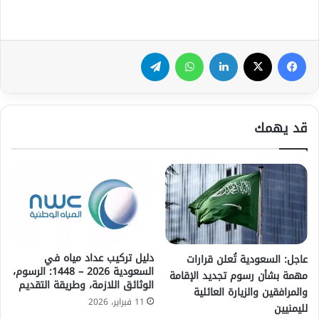
فيسبوك
‫X
لينكدإن
واتساب
تيلقرام
قد يهمك
دليل تركيب عداد مياه في
عاجل: السعودية تُعلن قرارات
السعودية 2026 – 1448: الرسوم،
مهمة بشأن رسوم تجديد الإقامة
الوثائق اللازمة، وطريقة التقديم
والمرافقين والزيارة العائلية
11 فبراير، 2026
لليمنيين