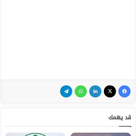
فيسبوك
‫X
لينكدإن
واتساب
تيلقرام
قد يهمك