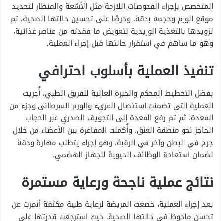
المتخصص بإجراء الفحوصات اللازمة مثل الأشعة والمنظار لتحديد
موقع الورم وحجمه بدقة. وحرصًا على تحسين حالتها الصحية، تم
تزويدها بالتغذية الوريدية لتعويض ما فقدته من عناصر غذائية،
وهو ما ساهم في استقرار حالتها قبل إجراء العملية.
تنفيذ العملية بأسلوب احترافي
بفضل التخطيط المحكم والخبرة العالية للفريق الطبي، أُجريت
العملية التي تضمنت استئصال المريء والورم السرطاني وجزء من
المعدة، ثم تم رفع المعدة إلى التجويف الصدري عبر الحجاب
الحاجز نحو منطقة العنق. وأُكملت المفاغرة بين الأعضاء من خلال
جرح في البطن وآخر في الرقبة، وهو إجراء يتطلب مهارة ودقة
لضمان استعادة الوظائف الحيوية للجهاز الهضمي.
نتائج عملية ناجحة ورعاية مستمرة
بعد إجراء العملية، خضعت المريضة لرعاية طبية مكثفة أثمرت عن
تحسن ملحوظ في حالتها الصحية. حيث استرجعت قدرتها على