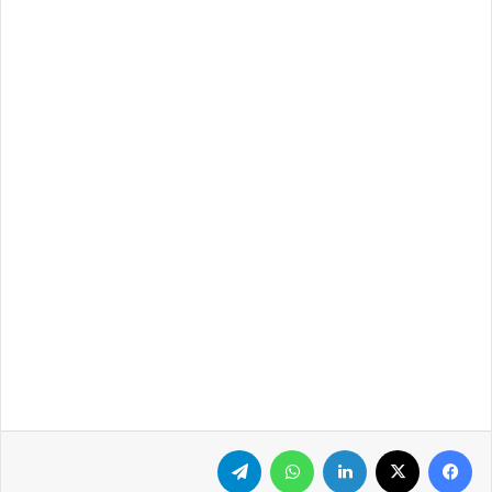
فيسبوك
‫X
لينكدإن
واتساب
تيلقرام