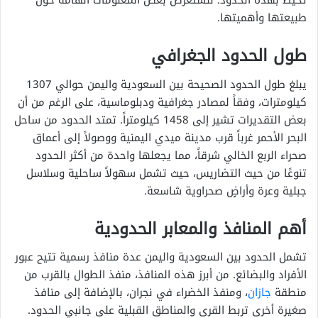
تحيط بهذه الحدود. لنستعرض بعض المعلومات الهامة حول
طبيعتها وأهميتها.
طول الحدود الجغرافي
يبلغ طول الحدود الصحيحة بين السعودية واليمن حوالي 1307
كيلومترات، وفقاً لمصادر جغرافية ودبلوماسية، على الرغم من أن
بعض التقديرات تشير إلى 1458 كيلومتراً. تمتد الحدود من ساحل
البحر الأحمر غرباً قرب مدينة ميدي اليمنية ووصولاً إلى أعماق
صحراء الربع الخالي شرقاً، مما يجعلها واحدة من أكثر الحدود
تنوعًا من حيث التضاريس، حيث تشمل سهولاً ساحلية وسلاسل
جبلية وعرة وأراضٍ صحراوية شاسعة.
أهم المنافذ والمعابر الحدودية
تشمل الحدود بين السعودية واليمن عدة منافذ رسمية تتيح عبور
الأفراد والبضائع. من أبرز هذه المنافذ، منفذ الطوال بالقرب من
منطقة
جازان
، ومنفذ الخضراء في نجران، بالإضافة إلى منافذ
صغيرة أخرى تربط القرى والمناطق القبلية على جانبي الحدود.