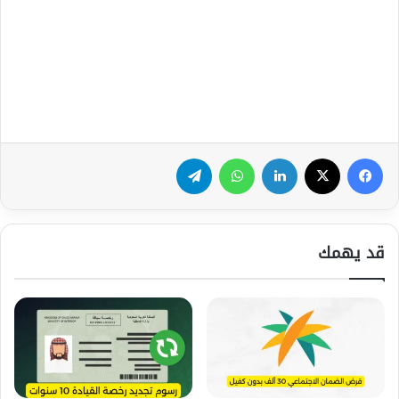
فيسبوك
‫X
لينكدإن
واتساب
تيلقرام
قد يهمك