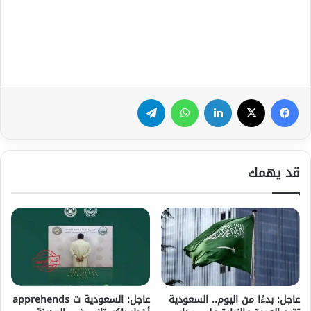
فيسبوك
‫X
لينكدإن
واتساب
تيلقرام
قد يهمك
عاجل: بدءًا من اليوم.. السعودية
عاجل: السعودية ت apprehends