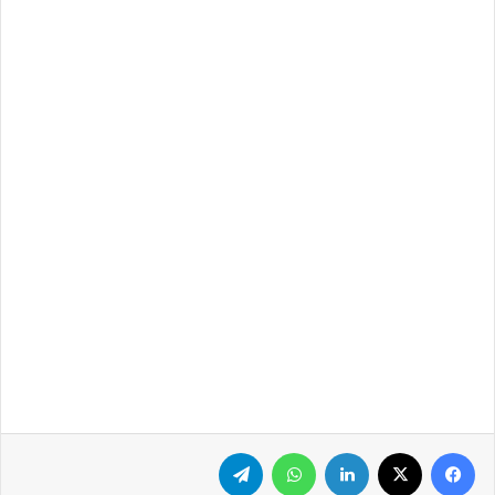
فيسبوك
‫X
لينكدإن
واتساب
تيلقرام