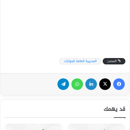
المصدر
المديرية العامة للجوازات
فيسبوك
‫X
لينكدإن
واتساب
تيلقرام
قد يهمك