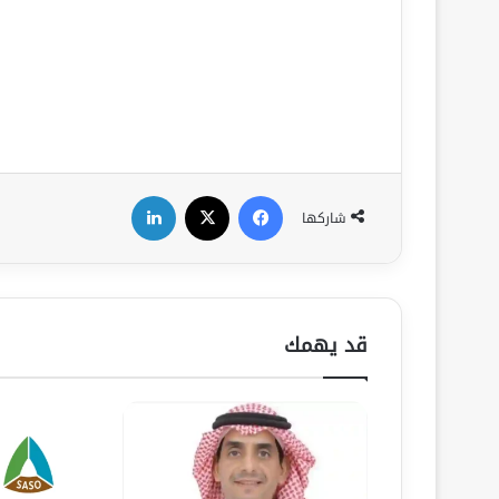
فيسبوك
‫X
لينكدإن
شاركها
قد يهمك