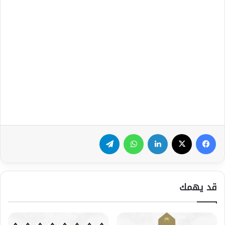
فيسبوك
‫X
لينكدإن
واتساب
تيلقرام
قد يهمك