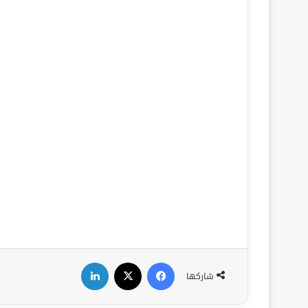
فيسبوك
‫X
لينكدإن
شاركها