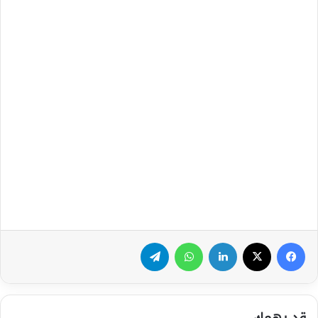
فيسبوك
‫X
لينكدإن
واتساب
تيلقرام