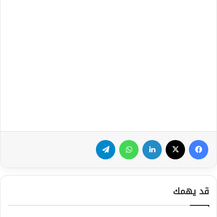
فيسبوك
‫X
لينكدإن
واتساب
تيلقرام
قد يهمك