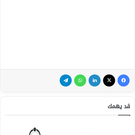
فيسبوك
‫X
لينكدإن
واتساب
تيلقرام
قد يهمك