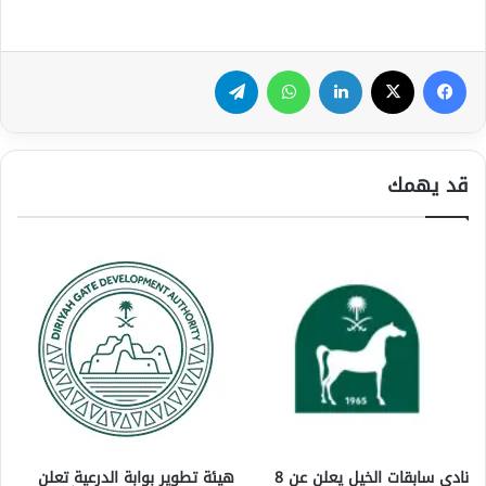
فيسبوك
‫X
لينكدإن
واتساب
تيلقرام
قد يهمك
نادي سابقات الخيل يعلن عن 8
هيئة تطوير بوابة الدرعية تعلن