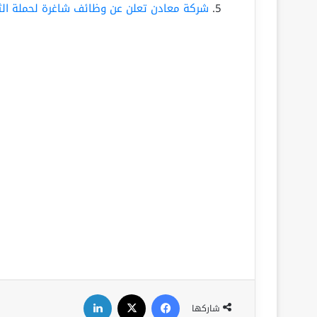
شركة معادن تعلن عن وظائف شاغرة لحملة الث
فيسبوك
‫X
لينكدإن
شاركها