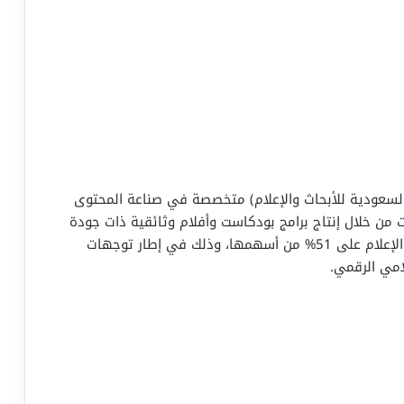
سعودية للأبحاث والإعلام) متخصصة في صناعة المحتوى
الرقمي، حيث تأسست في عام 2016، وبرزت من خلال إنتاج برامج بودكاست وأفلام وثائقية ذات جودة
عالية، وقد استحوذت المجموعة السعودية للأبحاث والإعلام على 51% من أسهمها، وذلك في إطار توجهات
امي الرقمي.