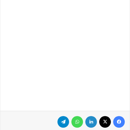
فيسبوك
‫X
لينكدإن
واتساب
تيلقرام