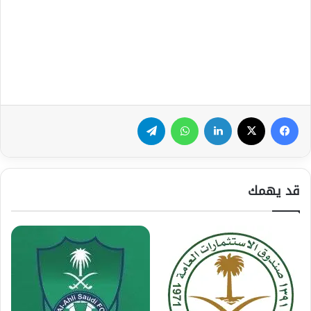
فيسبوك
‫X
لينكدإن
واتساب
تيلقرام
قد يهمك