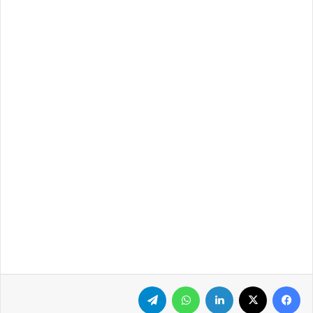
فيسبوك
‫X
لينكدإن
واتساب
تيلقرام