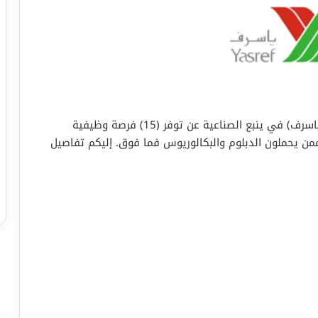
أعلنت شركة ينبع أرامكو سينوبك للتكرير المحدودة (ياسرف) في ينبع الصناعية عن توفر (15) فرصة وظيفية
ممن يحملون الدبلوم والبكالوريوس فما فوق. إليكم تفاصيل