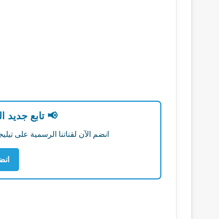
📢 تابع جديد ا
انضم الآن لقناتنا الرسمية على تي
انض