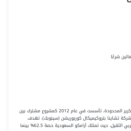
لين شرعًا
ياسرف (YASREF) هي شركة ينبع أرامكو سينوبك للتكرير المحدودة، تأسست في عام 2012 كمشروع مشترك بين
 شركة تشاينا بتروكيميكال كوربوريشن (سينوبك). تهدف
الشركة إلى إنشاء مصفاة متكاملة لتحويل الزيت العربي الثقيل، حيث تمتلك أرامكو السعودية حصة 62.5% بينما