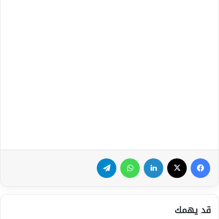
فيسبوك
‫X
لينكدإن
واتساب
تيلقرام
قد يهمك