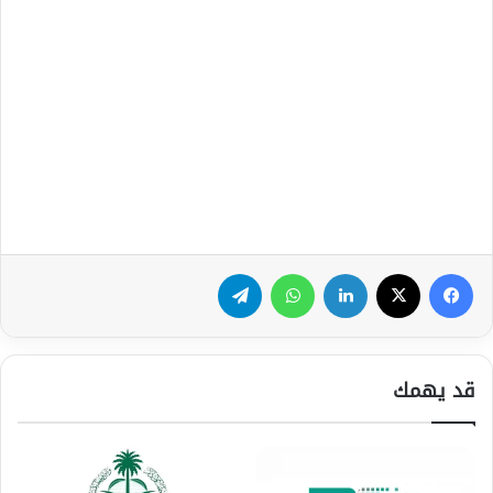
فيسبوك
‫X
لينكدإن
واتساب
تيلقرام
قد يهمك