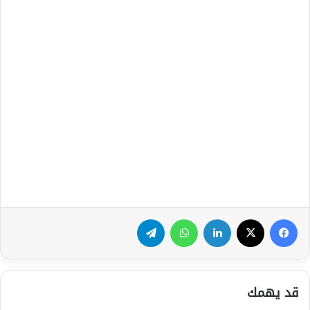
فيسبوك
‫X
لينكدإن
واتساب
تيلقرام
قد يهمك