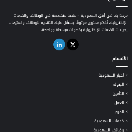
مرحبًا بك في أفق السعودية – منصة متخصصة في الوظائف والخدمات
الإلكترونية، نُقدّم محتوى موثوقًا يسهّل عليك التقديم للوظائف واستيعاب
إجراءات الخدمات الإلكترونية بخطوات مبسطة وواضحة.
‫X
لينكدإن
الأقسام
أخبار السعودية
البنوك
التأمين
العمل
المرور
خدمات السعودية
وظائف السعودية