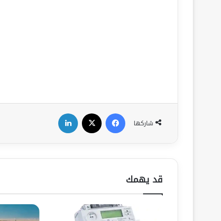
فيسبوك
‫X
لينكدإن
شاركها
قد يهمك