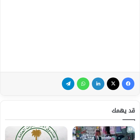
فيسبوك
‫X
لينكدإن
واتساب
تيلقرام
قد يهمك