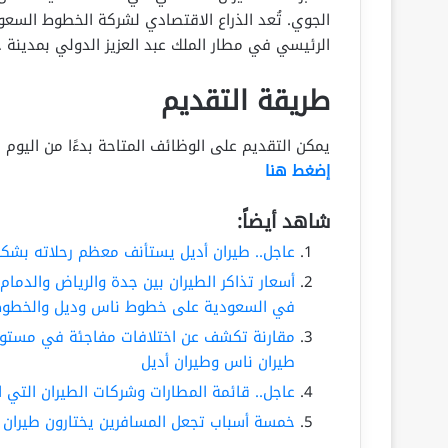
الجوي. تُعد الذراع الاقتصادي لشركة الخطوط السعو
الرئيسي في مطار الملك عبد العزيز الدولي بمدينة 
طريقة التقديم
يمكن التقديم على الوظائف المتاحة بدءًا من اليوم الأحد 1447/3/15هـ (الموافق 2025/9/7م) عبر الرا
إضغط هنا
شاهد أيضاً:
عاجل.. طيران أديل يستأنف معظم رحلاته بشكل
أسعار تذاكر الطيران بين جدة والرياض والدمام 
في السعودية على خطوط ناس وديل والخطوط
مقارنة تكشف عن اختلافات مفاجئة في مستوى ا
طيران ناس وطيران أديل
عاجل.. قائمة المطارات وشركات الطيران التي 
خمسة أسباب تجعل المسافرين يختارون طيران الرياض، ورقم 4 يتيح فوائد