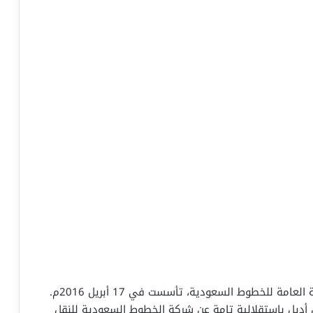
طيران أديل (Flyadeal) هي شركة مملوكة للمؤسسة العامة للخطوط السعودية، تأسست في 17 أبريل 2016م.
 أديل باستقلالية تامة عن شركة الخطوط السعودية للنقل