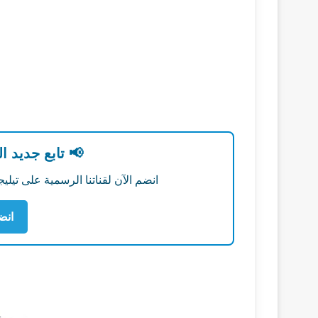
📢 تابع جديد ا
انضم الآن لقناتنا الرسمية على تي
انض