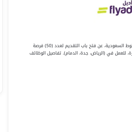
تُعلن شركة طيران أديل، إحدى شركات مجموعة الخطوط السعودية، عن فتح باب التقديم لعدد (50) فرصة
، للعمل في (الرياض، جدة، الدمام). تفاصيل الوظائف