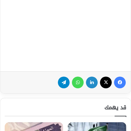
فيسبوك
‫X
لينكدإن
واتساب
تيلقرام
قد يهمك