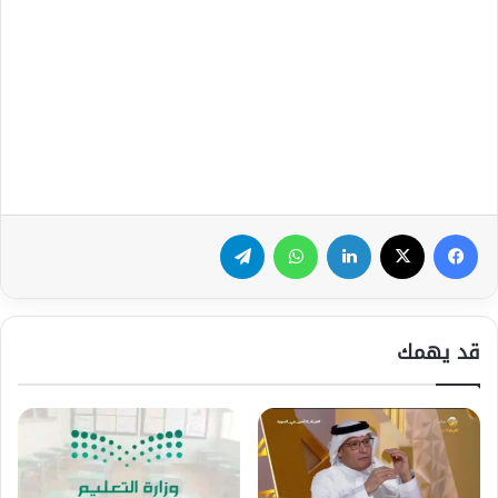
فيسبوك
‫X
لينكدإن
واتساب
تيلقرام
قد يهمك