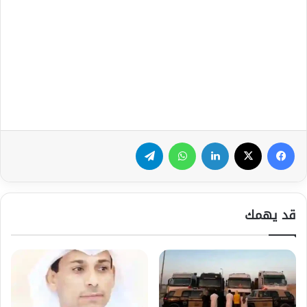
فيسبوك
‫X
لينكدإن
واتساب
تيلقرام
قد يهمك