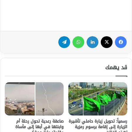
فيسبوك
‫X
لينكدإن
واتساب
تيلقرام
قد يهمك
رسمياً: تحويل زيارة حاملي تأشيرة
صاعقة رعدية تحول رحلة أم
الزيارة إلى إقامة برسوم رمزية
وابنتها في أبها إلى مأساة