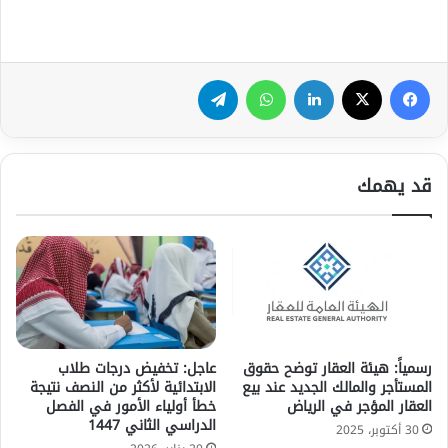
فيسبوك
‫X
لينكدإن
واتساب
تيلقرام
قد يهمك
رسمياً: هيئة العقار توضح حقوق
عاجل: تخفيض درجات طلاب
المستأجر والمالك الجديد عند بيع
الابتدائية لأكثر من النصف نتيجة
العقار المؤجر في الرياض
خطأ أولياء الأمور في الفصل
الدراسي الثاني 1447
30 أكتوبر، 2025