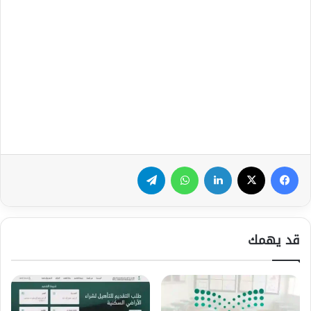
فيسبوك
‫X
لينكدإن
واتساب
تيلقرام
قد يهمك