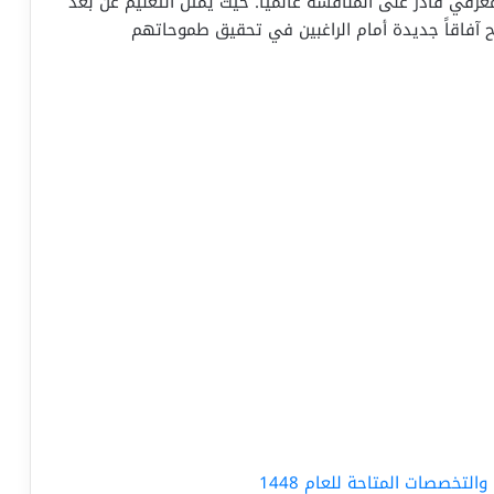
ناء مجتمع معرفي قادر على المنافسة عالمياً. حيث يمثل التعليم عن بُعد
فتح آفاقاً جديدة أمام الراغبين في تحقيق طموحاتهم
لتخصصات المتاحة للعام 1448