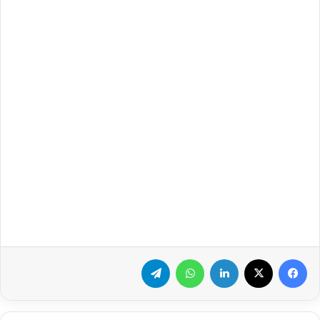
فيسبوك
‫X
لينكدإن
واتساب
تيلقرام