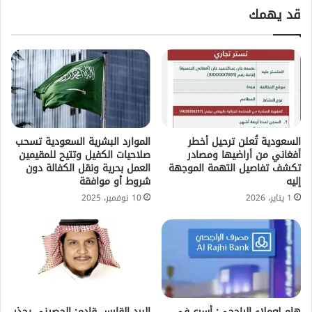
قد يهمك
السعودية تُعلن ترحيل أخطر
الموارد البشرية السعودية تسحب
أفغاني من أراضيها ومصادر
صلاحيات الكفيل وتتيح للمقيمين
تكشف تفاصيل التهمة الموجهة
العمل بحرية ونقل الكفالة دون
إليه
شروط أو موافقة
1 يناير، 2026
10 نوفمبر، 2025
هام لعملاء الراجحي: أسرع في
البرد القارس قادم: الحصيني يحذر