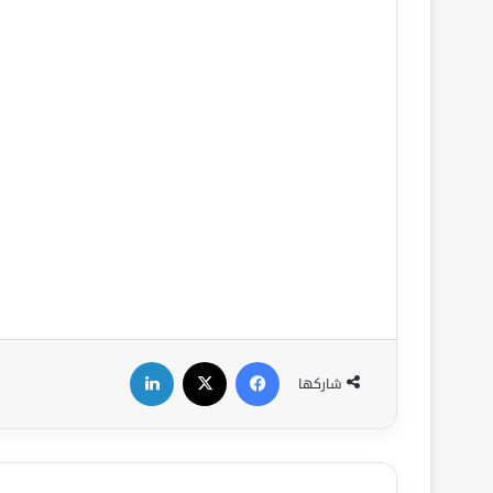
فيسبوك
‫X
لينكدإن
شاركها