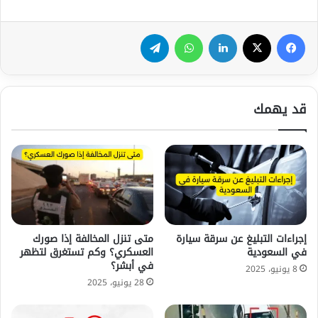
فيسبوك
‫X
لينكدإن
واتساب
تيلقرام
قد يهمك
إجراءات التبليغ عن سرقة سيارة
متى تنزل المخالفة إذا صورك
في السعودية
العسكري؟ وكم تستغرق لتظهر
في أبشر؟
8 يونيو، 2025
28 يونيو، 2025