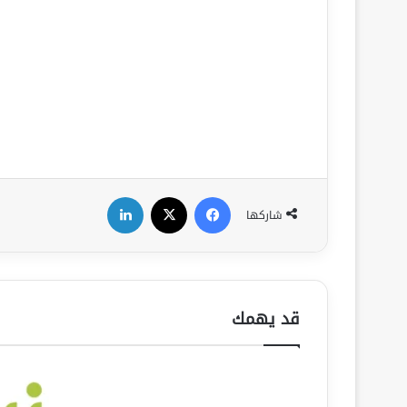
فيسبوك
‫X
لينكدإن
شاركها
قد يهمك