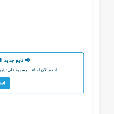
📢 تابع جديد ا
انضم الآن لقناتنا الرسمية على تي
انض