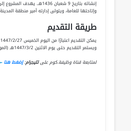
إنشائه بتاريخ 9 شعبان 1436هـ
وإتاحتها للعامة، ويتولى إدارته أمير منطقة المدينة 
طريقة التقديم
يمكن التقديم اعتبارًا من اليوم الخميس 1447/2/27هـ (الموافق 2025/8/21م) عبر الرابط التالي:
ويستمر التقديم حتى يوم الاثنين 1447/3/2هـ (الموافق 2025/8/25م).
لمتابعة قناة وظيفة.كوم على
تليجرام
:
إضغط هنا