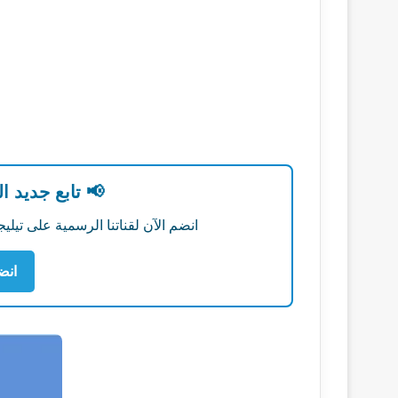
📢 تابع جديد ا
انضم الآن لقناتنا الرسمية على تي
انض