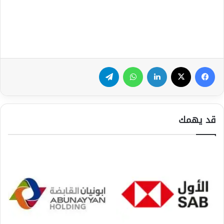
فيسبوك
‫X
لينكدإن
واتساب
تيلقرام
قد يهمك