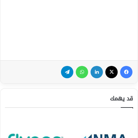
فيسبوك
‫X
لينكدإن
واتساب
تيلقرام
قد يهمك