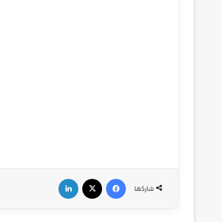
فيسبوك
‫X
لينكدإن
شاركها