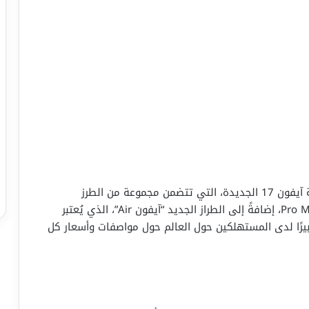
أعلنت شركة آبل في الآونة الأخيرة عن إطلاق سلسلة آيفون 17 الجديدة، التي تتضمن مجموعة من الطرز
المبتكرة، بما في ذلك النسخة الأساسية، وPro، وPro Max، إضافةً إلى الطراز الجديد “آيفون Air”، الذي يُعتبر
كبيرًا لدى المستهلكين حول العالم حول مواصفات وأسعار كل