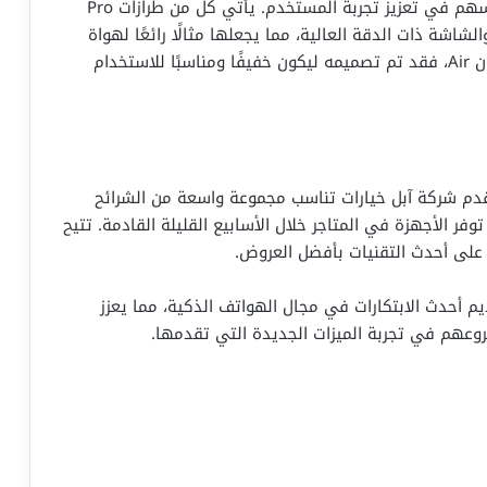
تتميز سلسلة آيفون 17 بمواصفات تقنية متقدمة تسهم في تعزيز تجربة المستخدم. يأتي كل من طرازات Pro
ة والشاشة ذات الدقة العالية، مما يجعلها مثالًا رائعًا لهواة
التصوير ومستخدمي التطبيقات الثقيلة. أما عن آيفون Air، فقد تم تصميمه ليكون خفيفًا ومناسبًا للاستخدام
 والدولة. حيث تقدم شركة آبل خيارات تناسب مجموعة واسعة من الشرائح
وفر الأجهزة في المتاجر خلال الأسابيع القليلة القادمة. تتيح
على أحدث التقنيات بأفضل العروض.
آبل التزامها بتقديم أحدث الابتكارات في مجال الهواتف الذكية، مما يعزز
روعهم في تجربة الميزات الجديدة التي تقدمها.