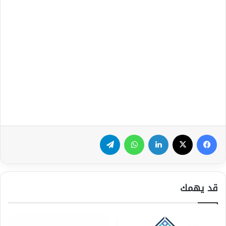
فيسبوك
‫X
لينكدإن
واتساب
تيلقرام
قد يهمك