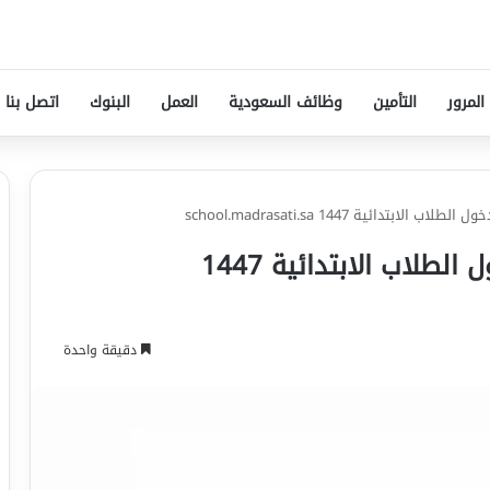
المرور
التأمين
وظائف السعودية
العمل
البنوك
اتصل بنا
تدائية 1447 school.madrasati.sa
منصة مدرستي: رابط تسجيل دخول الطلاب الابتدائية 1447
دقيقة واحدة