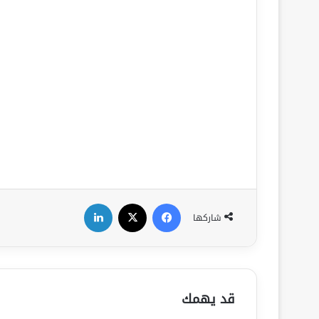
فيسبوك
‫X
لينكدإن
شاركها
قد يهمك