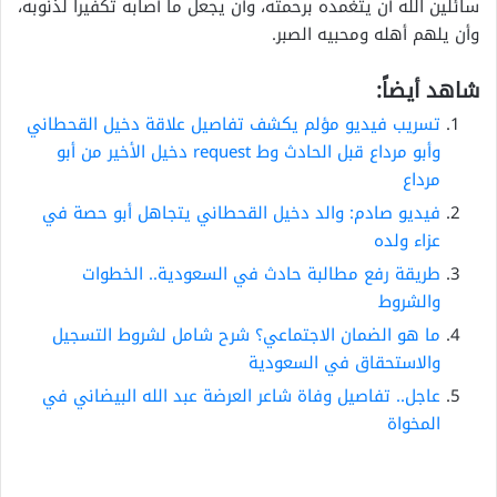
سائلين الله أن يتغمده برحمته، وأن يجعل ما أصابه تكفيراً لذنوبه،
وأن يلهم أهله ومحبيه الصبر.
شاهد أيضاً:
تسريب فيديو مؤلم يكشف تفاصيل علاقة دخيل القحطاني
وأبو مرداع قبل الحادث وط request دخيل الأخير من أبو
مرداع
فيديو صادم: والد دخيل القحطاني يتجاهل أبو حصة في
عزاء ولده
طريقة رفع مطالبة حادث في السعودية.. الخطوات
والشروط
ما هو الضمان الاجتماعي؟ شرح شامل لشروط التسجيل
والاستحقاق في السعودية
عاجل.. تفاصيل وفاة شاعر العرضة عبد الله البيضاني في
المخواة