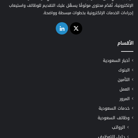
الإلكترونية، نُقدّم محتوى موثوقًا يسهّل عليك التقديم للوظائف واستيعاب
إجراءات الخدمات الإلكترونية بخطوات مبسطة وواضحة.
‫X
لينكدإن
الأقسام
أخبار السعودية
البنوك
التأمين
العمل
المرور
خدمات السعودية
وظائف السعودية
الرواتب
دليل التوظيف