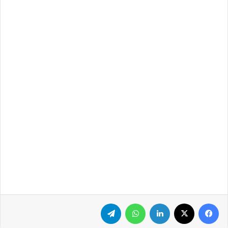
فيسبوك
‫X
لينكدإن
واتساب
تيلقرام