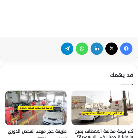
فيسبوك
‫X
لينكدإن
واتساب
تيلقرام
قد يهمك
كم قيمة مخالفة الانعطاف يمين
طريقة حجز موعد الفحص الدوري
والاشارة حمراء في السعودية؟